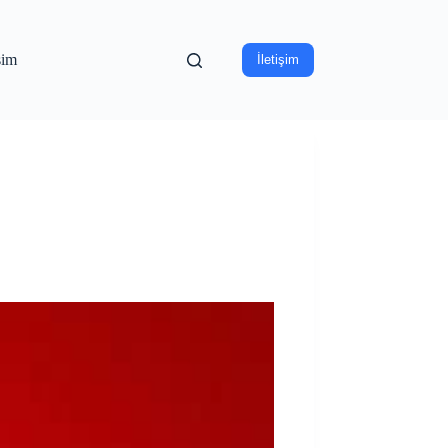
işim
İletişim