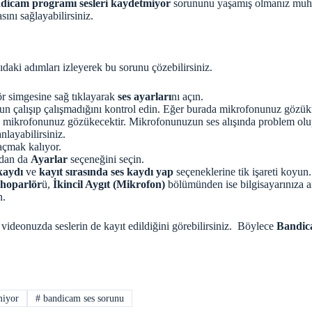
dicam programı sesleri kaydetmiyor
sorununu yaşamış olmanız muht
sını sağlayabilirsiniz.
daki adımları izleyerek bu sorunu çözebilirsiniz.
lör simgesine sağ tıklayarak
ses ayarları
nı açın.
 çalışıp çalışmadığını kontrol edin. Eğer burada mikrofonunuz gözük
mikrofonunuz gözükecektir. Mikrofonunuzun ses alışında problem olup 
nlayabilirsiniz.
 açmak kalıyor.
adan da
Ayarlar
seçeneğini seçin.
kaydı
ve
kayıt sırasında ses kaydı yap
seçeneklerine tik işareti koyun.
hoparlör
ü,
İkincil Aygıt (Mikrofon)
bölümünden ise bilgisayarınıza a
n.
ideonuzda seslerin de kayıt edildiğini görebilirsiniz. Böylece
Bandic
miyor
#
bandicam ses sorunu