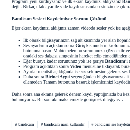
Programı yeni kurduysanız ve ilk ekran kaydınızı aldıysanız
Ban
değil. Birkaç ufak ayar ile vide kaydı sırasında sesinizin de çıkma
Bandicam Sesleri Kaydetmiyor Sorunu Çözümü
Eğer ekran kaydınızı aldığınız zaman videoda sesler yok ise aşağı
İlk olarak bilgisayarınızın sağ alt kısmında yer alan hopar
Ses ayarlarını açtıktan sonra
Giriş
kısmında mikrofonunuzun
butonuna basın. Muhtemelen bu sorununuzu çözecektir ve 
oradaki ses dalgası simgesinin hareket edip etmediğinden a
Eğer buraya kadar sorununuz yok ise geriye
Bandicam
’i
Program açıldıktan sonra
Video
menüsüne tıklayarak bur
Ayarlar menüsü açıldığında ise
ses
sekmesine gelerek
ses 
Daha sonra
Birinci Aygıt
seçeneğinden bilgisayarınıza ait
ellemeden Tamam butonuna basarak işlemlerinizi kaydedi
Daha sonra ana ekrana gelerek denem kaydı yaptığınızda bu kez v
bulunuyoruz. Bir sonraki makalemizde görüşmek dileğiyle…
#
bandicam
#
bandicam nasıl kullanılır
#
bandicam ses kaydet