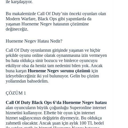
ile karşılaşıyor.
Bu makalemizde Call Of Duty’nin önceki oyunları olan
Modern Warfare, Black Ops gibi yapımlarda da
yaşanan Hueneme Negev hatasının çözümüne
değineceğiz.
Hueneme Negev Hatası Nedir?
Call Of Duty oyunlarının girişinde yaşanan ve hiçbir
şekilde oyunu online olarak oynanmasına izin vermeyen
bu hata oldukça sinir bozucu ve binlerce oyuncuyu
etkiliyor olsa da henüz tam nedenini bilen yok. Ancak
buna karşın
Hueneme Negev sorunu çözümü
için
izleyebileceğiniz iki yol bulunuyor. Gelin bu çözüm
yollarından bahsedelim.
ÇÖZÜM 1
Call Of Duty Black Ops 6’da Hueneme Negev hatası
alan oyuncuların büyük çoğunluğu Superonline internet
hizmetini kullanıyor. Elbette bir oyun için internet
hizmet sağlayıcınızı değiştirin diyemeyiz. Bu oldukça
zahmetli olacaktır. Ancak şuan için aylık 100 TL bedel