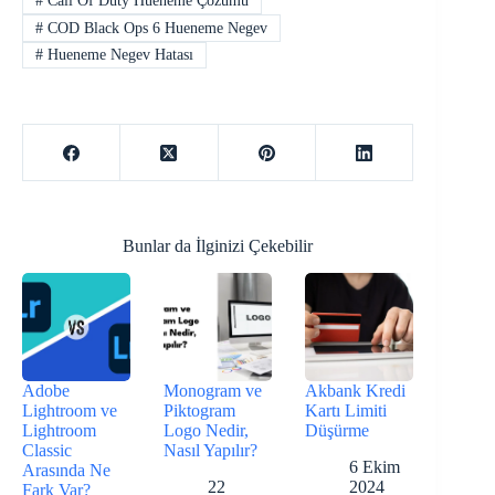
#
Call Of Duty Hueneme Çözümü
#
COD Black Ops 6 Hueneme Negev
#
Hueneme Negev Hatası
Bunlar da İlginizi Çekebilir
Adobe
Monogram ve
Akbank Kredi
Lightroom ve
Piktogram
Kartı Limiti
Lightroom
Logo Nedir,
Düşürme
Classic
Nasıl Yapılır?
6 Ekim
Arasında Ne
22
2024
Fark Var?