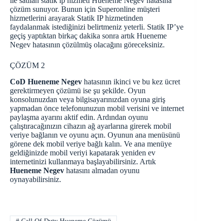
ile satılan statik ip hizmeti Hueneme Negev hatasına
çözüm sunuyor. Bunun için Superonline müşteri
hizmetlerini arayarak Statik IP hizmetinden
faydalanmak istediğinizi belirtmeniz yeterli. Statik IP’ye
geçiş yaptıktan birkaç dakika sonra artık Hueneme
Negev hatasının çözülmüş olacağını göreceksiniz.
ÇÖZÜM 2
CoD Hueneme Negev
hatasının ikinci ve bu kez ücret
gerektirmeyen çözümü ise şu şekilde. Oyun
konsolunuzdan veya bilgisayarınızdan oyuna giriş
yapmadan önce telefonunuzun mobil verisini ve internet
paylaşma ayarını aktif edin. Ardından oyunu
çalıştıracağınızın cihazın ağ ayarlarına girerek mobil
veriye bağlanın ve oyunu açın. Oyunun ana menüsünü
görene dek mobil veriye bağlı kalın. Ve ana menüye
geldiğinizde mobil veriyi kapatarak yeniden ev
internetinizi kullanmaya başlayabilirsiniz. Artık
Hueneme Negev
hatasını almadan oyunu
oynayabilirsiniz.