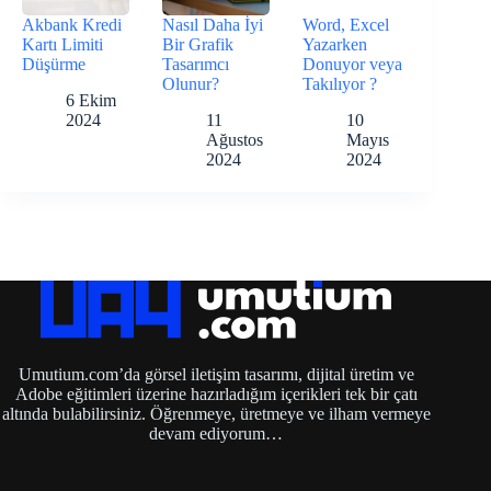
Akbank Kredi
Nasıl Daha İyi
Word, Excel
Kartı Limiti
Bir Grafik
Yazarken
Düşürme
Tasarımcı
Donuyor veya
Olunur?
Takılıyor ?
6 Ekim
2024
11
10
Ağustos
Mayıs
2024
2024
Umutium.com’da görsel iletişim tasarımı, dijital üretim ve
Adobe eğitimleri üzerine hazırladığım içerikleri tek bir çatı
altında bulabilirsiniz. Öğrenmeye, üretmeye ve ilham vermeye
devam ediyorum…