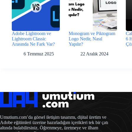
Adobe Lightroom ve
Monogram ve Piktogram
Cal
Lightroom Classic
Logo Nedir, Nasıl
6 
Arasında Ne Fark Var?
Yapılır?
Çö
6 Temmuz 2025
22 Aralık 2024
Umutium.com’da görsel iletişim tasarımı, dijital üretim ve
Adobe eğitimleri üzerine hazırladığım içerikleri tek bir çatı
altında bulabilirsiniz. Öğrenmeye, üretmeye ve ilham