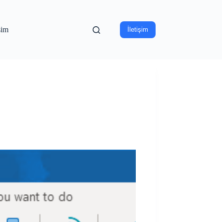
işim
İletişim