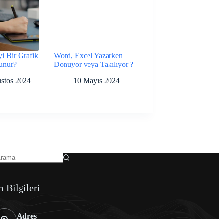
yi Bir Grafik
Word, Excel Yazarken
unur?
Donuyor veya Takılıyor ?
stos 2024
10 Mayıs 2024
m Bilgileri
Adres