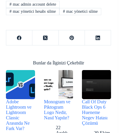
#
mac admin account delete
#
mac yönetici hesabı silme
#
mac yönetici silme
Bunlar da İlginizi Çekebilir
Adobe
Monogram ve
Call Of Duty
Lightroom ve
Piktogram
Black Ops 6
Lightroom
Logo Nedir,
Hueneme
Classic
Nasıl Yapılır?
Negev Hatası
Arasında Ne
Çözümü
22
Fark Var?
Aralık
29 Ekim