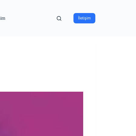
işim
İletişim