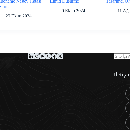
Hueneme Negev Hatası
Limiti Düşürme
Tasarımcı Ol
zümü
6 Ekim 2024
11 Ağu
29 Ekim 2024
İletişi