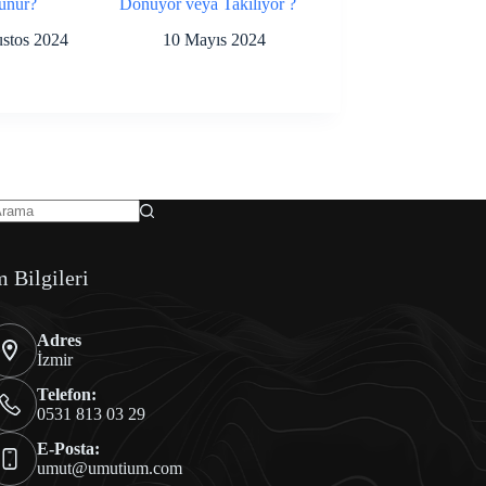
unur?
Donuyor veya Takılıyor ?
stos 2024
10 Mayıs 2024
m Bilgileri
Adres
İzmir
Telefon:
0531 813 03 29
E-Posta:
umut@umutium.com