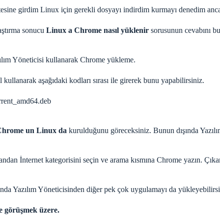
esine girdim Linux için gerekli dosyayı indirdim kurmayı denedim anca
raştırma sonucu
Linux a Chrome nasıl yüklenir
sorusunun cevabını bu
zılım Yöneticisi kullanarak Chrome yükleme.
ullanarak aşağıdaki kodları sırası ile girerek bunu yapabilirsiniz.
urrent_amd64.deb
Chrome un Linux da
kurulduğunu göreceksiniz. Bunun dışında Yazılım
landan İnternet kategorisini seçin ve arama kısmına Chrome yazın. Çık
da Yazılım Yöneticisinden diğer pek çok uygulamayı da yükleyebilirsi
de görüşmek üzere.