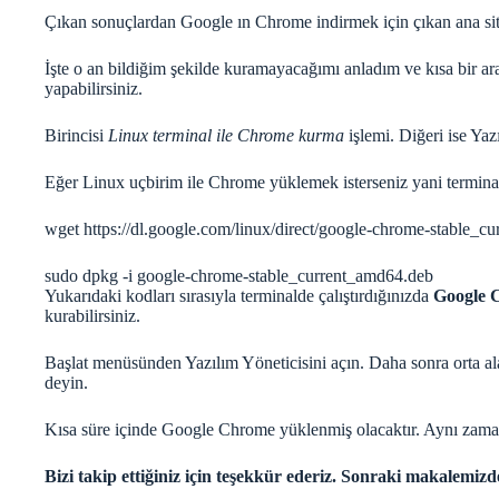
Çıkan sonuçlardan Google ın Chrome indirmek için çıkan ana sit
İşte o an bildiğim şekilde kuramayacağımı anladım ve kısa bir a
yapabilirsiniz.
Birincisi
Linux terminal ile Chrome kurma
işlemi. Diğeri ise Ya
Eğer Linux uçbirim ile Chrome yüklemek isterseniz yani terminal k
wget https://dl.google.com/linux/direct/google-chrome-stable_c
sudo dpkg -i google-chrome-stable_current_amd64.deb
Yukarıdaki kodları sırasıyla terminalde çalıştırdığınızda
Google 
kurabilirsiniz.
Başlat menüsünden Yazılım Yöneticisini açın. Daha sonra orta a
deyin.
Kısa süre içinde Google Chrome yüklenmiş olacaktır. Aynı zaman
Bizi takip ettiğiniz için teşekkür ederiz. Sonraki makalemiz