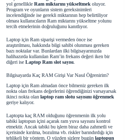
yol genellikle
Ram miktarını yükseltmek
oluyor.
Program ve oyunların sistem gereksinimleri
incelendiğinde ise gerekli miktarının hep belirtiliyor
olması kullanıcıların Ram miktarını yükseltme yolunu
tercih etmelerinin doğruluğunu kanıtlıyor.
Laptop için Ram siparişi vermeden önce ise
araştırılması, hakkında bilgi sahibi olunması gereken
bazı noktalar var. Bunlardan ilki bilgisayarınızda
halihazırda kullanılan Ram’in frekans değeri iken bir
diğeri ise
Laptop Ram slot sayısı
.
Bilgisayarda Kaç RAM Girişi Var Nasıl Öğrenirim?
Laptop için Ram almadan önce bilmeniz gereken ilk
nokta olan frekans değerlerini öğrendiğinizi varsayarsak
ikinci nokta olan
laptop ram slotu sayısını öğrenmek
geriye kalıyor.
Laptopta kaç RAM olduğunu öğrenmenin ilk yolu
tabiki laptopun içini açarak ram yuva sayısını kontrol
etmektir. Ancak tabiki bu işlem biraz daha zahmetli ve
içerisinde kırılma, bozulma vb. riskler barındırdığı için
tehlikeli bir yöntem. O yüzden sizlere bugün
laptopun