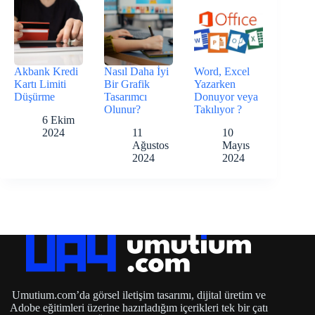
Akbank Kredi
Nasıl Daha İyi
Word, Excel
Kartı Limiti
Bir Grafik
Yazarken
Düşürme
Tasarımcı
Donuyor veya
Olunur?
Takılıyor ?
6 Ekim
2024
11
10
Ağustos
Mayıs
2024
2024
Umutium.com’da görsel iletişim tasarımı, dijital üretim ve
Adobe eğitimleri üzerine hazırladığım içerikleri tek bir çatı