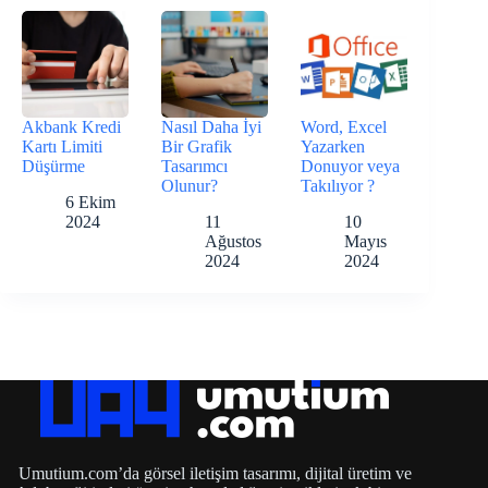
Akbank Kredi
Nasıl Daha İyi
Word, Excel
Kartı Limiti
Bir Grafik
Yazarken
Düşürme
Tasarımcı
Donuyor veya
Olunur?
Takılıyor ?
6 Ekim
2024
11
10
Ağustos
Mayıs
2024
2024
Umutium.com’da görsel iletişim tasarımı, dijital üretim ve