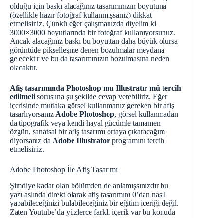
olduğu için baskı alacağınız tasarımınızın boyutuna
(özellikle hazır fotoğraf kullanmışsanız) dikkat
etmelisiniz. Çünkü eğer çalışmanızda diyelim ki
3000×3000 boyutlarında bir fotoğraf kullanıyorsunuz.
Ancak alacağınız baskı bu boyuttan daha büyük olursa
görüntüde pikselleşme denen bozulmalar meydana
gelecektir ve bu da tasarımınızın bozulmasına neden
olacaktır.
Afiş tasarımında Photoshop mu Illustratır mü tercih
edilmeli
sorusuna şu şekilde cevap verebiliriz. Eğer
içerisinde mutlaka görsel kullanmanız gereken bir afiş
tasarlıyorsanız
Adobe Photoshop
, görsel kullanmadan
da tipografik veya kendi hayal gücümle tamamen
özgün, sanatsal bir afiş tasarımı ortaya çıkaracağım
diyorsanız da
Adobe Illustrator
programını tercih
etmelisiniz.
Adobe Photoshop İle Afiş Tasarımı
Şimdiye kadar olan bölümden de anlamışsınızdır bu
yazı aslında direkt olarak afiş tasarımını 0’dan nasıl
yapabileceğinizi bulabileceğiniz bir eğitim içeriği değil.
Zaten Youtube’da yüzlerce farklı içerik var bu konuda