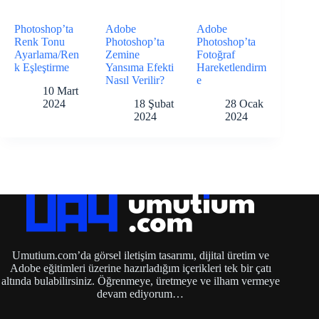
Photoshop’ta
Adobe
Adobe
Renk Tonu
Photoshop’ta
Photoshop’ta
Ayarlama/Ren
Zemine
Fotoğraf
k Eşleştirme
Yansıma Efekti
Hareketlendirm
Nasıl Verilir?
e
10 Mart
2024
18 Şubat
28 Ocak
2024
2024
Umutium.com’da görsel iletişim tasarımı, dijital üretim ve
Adobe eğitimleri üzerine hazırladığım içerikleri tek bir çatı
altında bulabilirsiniz. Öğrenmeye, üretmeye ve ilham vermeye
devam ediyorum…