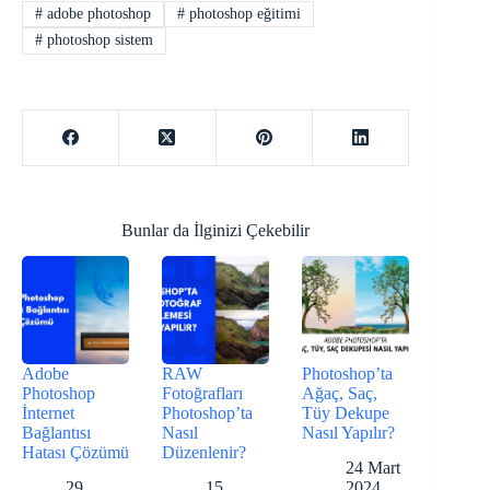
#
adobe photoshop
#
photoshop eğitimi
#
photoshop sistem
Bunlar da İlginizi Çekebilir
Adobe
RAW
Photoshop’ta
Photoshop
Fotoğrafları
Ağaç, Saç,
İnternet
Photoshop’ta
Tüy Dekupe
Bağlantısı
Nasıl
Nasıl Yapılır?
Hatası Çözümü
Düzenlenir?
24 Mart
29
15
2024