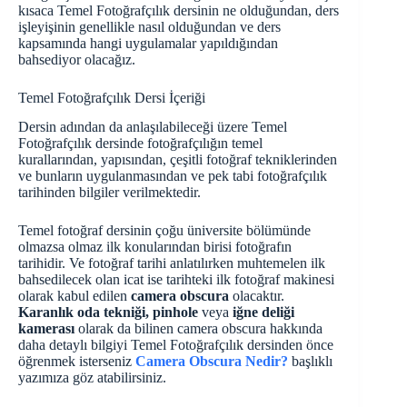
kısaca Temel Fotoğrafçılık dersinin ne olduğundan, ders
işleyişinin genellikle nasıl olduğundan ve ders
kapsamında hangi uygulamalar yapıldığından
bahsediyor olacağız.
Temel Fotoğrafçılık Dersi İçeriği
Dersin adından da anlaşılabileceği üzere Temel
Fotoğrafçılık dersinde fotoğrafçılığın temel
kurallarından, yapısından, çeşitli fotoğraf tekniklerinden
ve bunların uygulanmasından ve pek tabi fotoğrafçılık
tarihinden bilgiler verilmektedir.
Temel fotoğraf dersinin çoğu üniversite bölümünde
olmazsa olmaz ilk konularından birisi fotoğrafın
tarihidir. Ve fotoğraf tarihi anlatılırken muhtemelen ilk
bahsedilecek olan icat ise tarihteki ilk fotoğraf makinesi
olarak kabul edilen
camera obscura
olacaktır.
Karanlık oda tekniği, pinhole
veya
iğne deliği
kamerası
olarak da bilinen camera obscura hakkında
daha detaylı bilgiyi Temel Fotoğrafçılık dersinden önce
öğrenmek isterseniz
Camera Obscura Nedir?
başlıklı
yazımıza göz atabilirsiniz.