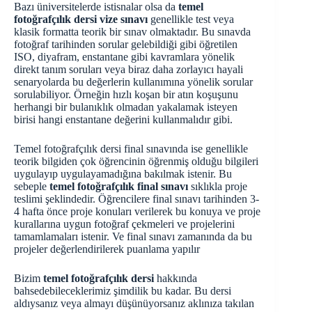
Bazı üniversitelerde istisnalar olsa da
temel
fotoğrafçılık dersi vize sınavı
genellikle test veya
klasik formatta teorik bir sınav olmaktadır. Bu sınavda
fotoğraf tarihinden sorular gelebildiği gibi öğretilen
ISO, diyafram, enstantane gibi kavramlara yönelik
direkt tanım soruları veya biraz daha zorlayıcı hayali
senaryolarda bu değerlerin kullanımına yönelik sorular
sorulabiliyor. Örneğin hızlı koşan bir atın koşuşunu
herhangi bir bulanıklık olmadan yakalamak isteyen
birisi hangi enstantane değerini kullanmalıdır gibi.
Temel fotoğrafçılık dersi final sınavında ise genellikle
teorik bilgiden çok öğrencinin öğrenmiş olduğu bilgileri
uygulayıp uygulayamadığına bakılmak istenir. Bu
sebeple
temel fotoğrafçılık final sınavı
sıklıkla proje
teslimi şeklindedir. Öğrencilere final sınavı tarihinden 3-
4 hafta önce proje konuları verilerek bu konuya ve proje
kurallarına uygun fotoğraf çekmeleri ve projelerini
tamamlamaları istenir. Ve final sınavı zamanında da bu
projeler değerlendirilerek puanlama yapılır
Bizim
temel fotoğrafçılık dersi
hakkında
bahsedebileceklerimiz şimdilik bu kadar. Bu dersi
aldıysanız veya almayı düşünüyorsanız aklınıza takılan