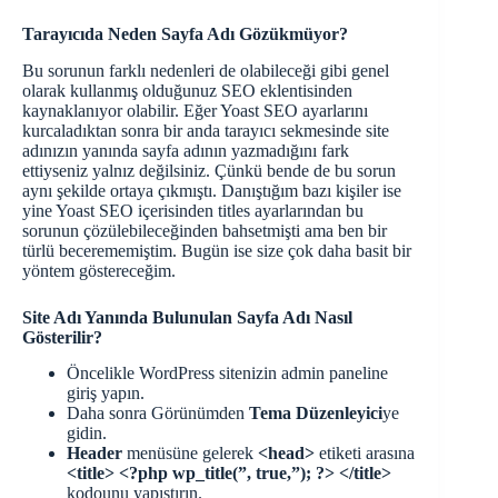
Tarayıcıda Neden Sayfa Adı Gözükmüyor?
Bu sorunun farklı nedenleri de olabileceği gibi genel
olarak kullanmış olduğunuz SEO eklentisinden
kaynaklanıyor olabilir. Eğer Yoast SEO ayarlarını
kurcaladıktan sonra bir anda tarayıcı sekmesinde site
adınızın yanında sayfa adının yazmadığını fark
ettiyseniz yalnız değilsiniz. Çünkü bende de bu sorun
aynı şekilde ortaya çıkmıştı. Danıştığım bazı kişiler ise
yine Yoast SEO içerisinden titles ayarlarından bu
sorunun çözülebileceğinden bahsetmişti ama ben bir
türlü becerememiştim. Bugün ise size çok daha basit bir
yöntem göstereceğim.
Site Adı Yanında Bulunulan Sayfa Adı Nasıl
Gösterilir?
Öncelikle WordPress sitenizin admin paneline
giriş yapın.
Daha sonra Görünümden
Tema Düzenleyici
ye
gidin.
Header
menüsüne gelerek
<head>
etiketi arasına
<title> <?php wp_title(”, true,”); ?> </title>
kodounu yapıştırın.