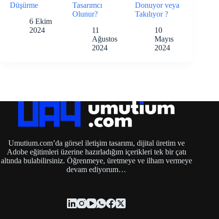
Düşürme
Tasarımcı
Donuyor veya
Olunur?
Takılıyor ?
6 Ekim
2024
11
10
Ağustos
Mayıs
2024
2024
Umutium.com’da görsel iletişim tasarımı, dijital üretim ve
Adobe eğitimleri üzerine hazırladığım içerikleri tek bir çatı
altında bulabilirsiniz. Öğrenmeye, üretmeye ve ilham vermeye
devam ediyorum…