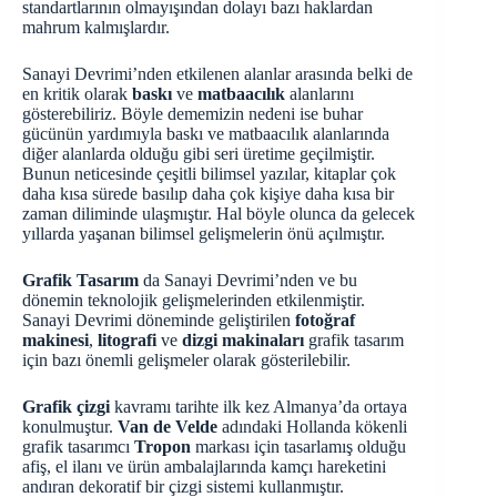
standartlarının olmayışından dolayı bazı haklardan
mahrum kalmışlardır.
Sanayi Devrimi’nden etkilenen alanlar arasında belki de
en kritik olarak
baskı
ve
matbaacılık
alanlarını
gösterebiliriz. Böyle dememizin nedeni ise buhar
gücünün yardımıyla baskı ve matbaacılık alanlarında
diğer alanlarda olduğu gibi seri üretime geçilmiştir.
Bunun neticesinde çeşitli bilimsel yazılar, kitaplar çok
daha kısa sürede basılıp daha çok kişiye daha kısa bir
zaman diliminde ulaşmıştır. Hal böyle olunca da gelecek
yıllarda yaşanan bilimsel gelişmelerin önü açılmıştır.
Grafik Tasarım
da Sanayi Devrimi’nden ve bu
dönemin teknolojik gelişmelerinden etkilenmiştir.
Sanayi Devrimi döneminde geliştirilen
fotoğraf
makinesi
,
litografi
ve
dizgi makinaları
grafik tasarım
için bazı önemli gelişmeler olarak gösterilebilir.
Grafik çizgi
kavramı tarihte ilk kez Almanya’da ortaya
konulmuştur.
Van de Velde
adındaki Hollanda kökenli
grafik tasarımcı
Tropon
markası için tasarlamış olduğu
afiş, el ilanı ve ürün ambalajlarında kamçı hareketini
andıran dekoratif bir çizgi sistemi kullanmıştır.