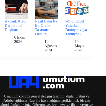
Akbank Kredi
Nasıl Daha İyi
Word, Excel
Kartı Limiti
Bir Grafik
Yazarken
Düşürme
Tasarımcı
Donuyor veya
Olunur?
Takılıyor ?
6 Ekim
2024
11
10
Ağustos
Mayıs
2024
2024
Umutium.com’da görsel iletişim tasarımı, dijital üretim ve
Adobe eğitimleri üzerine hazırladığım içerikleri tek bir çatı
altında bulabilirsiniz. Öğrenmeye, üretmeye ve ilham vermeye