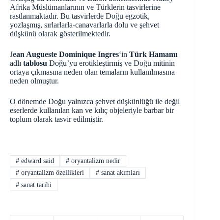
Afrika Müslümanlarının ve Türklerin tasvirlerine
rastlanmaktadır. Bu tasvirlerde Doğu egzotik,
yozlaşmış, sırlarlarla-canavarlarla dolu ve şehvet
düşkünü olarak gösterilmektedir.
J
ean Augueste Dominique Ingres
‘in
Türk Hamamı
adlı
tablosu
Doğu’yu erotikleştirmiş ve Doğu mitinin
ortaya çıkmasına neden olan temaların kullanılmasına
neden olmuştur.
O dönemde Doğu yalnızca şehvet düşkünlüğü ile değil
eserlerde kullanılan kan ve kılıç objeleriyle barbar bir
toplum olarak tasvir edilmiştir.
#
edward said
#
oryantalizm nedir
#
oryantalizm özellikleri
#
sanat akımları
#
sanat tarihi