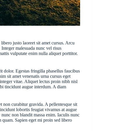
ibero justo laoreet sit amet cursus. Arcu
o. Integer malesuada nunc vel risus
tis vulputate enim nulla aliquet porttitor.
 dolor. Egestas fringilla phasellus faucibus
nim sit amet venenatis urna cursus eget
teger vitae. Aliquet lectus proin nibh nisl
rbi tincidunt augue interdum. A diam
t non curabitur gravida. A pellentesque sit
tincidunt lobortis feugiat vivamus at augue
e nunc non blandit massa enim. Iaculis nunc
m quam. Sapien eget mi proin sed libero