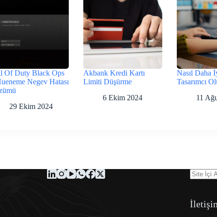
l Of Duty Black Ops
Akbank Kredi Kartı
Nasıl Daha İ
Hueneme Negev Hatası
Limiti Düşürme
Tasarımcı Ol
zümü
6 Ekim 2024
11 Ağu
29 Ekim 2024
İletişi