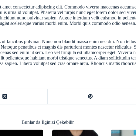
it amet consectetur adipiscing elit. Commodo viverra maecenas accumsan 
culis urna id volutpat. Pharetra vel turpis nunc eget lorem dolor sed viver
tincidunt nunc pulvinar sapien. Augue interdum velit euismod in pellente
 feugiat scelerisque varius morbi enim. Morbi quis commodo odio aenean
s ut faucibus pulvinar. Nunc non blandit massa enim nec dui. Non tellu
atoque penatibus et magnis dis parturient montes nascetur ridiculus. S
cenas sed enim ut sem. Leo vel fringilla est ullamcorper eget. Viverra n
it pellentesque habitant morbi tristique senectus. A diam sollicitudin t
sa sapien. Libero volutpat sed cras ornare arcu. Rhoncus mattis rhoncus
Bunlar da İlginizi Çekebilir