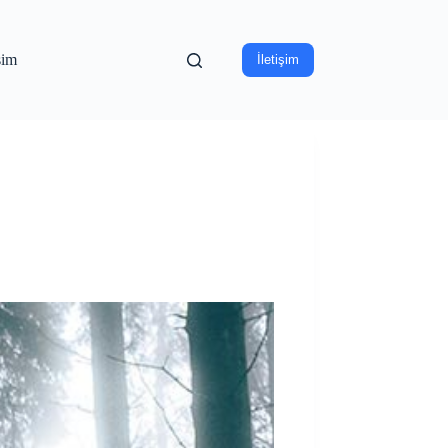
işim
İletişim