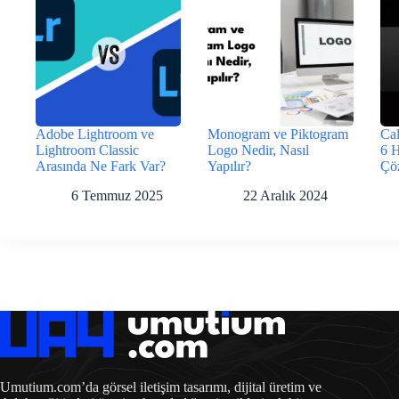
Adobe Lightroom ve
Monogram ve Piktogram
Cal
Lightroom Classic
Logo Nedir, Nasıl
6 
Arasında Ne Fark Var?
Yapılır?
Çö
6 Temmuz 2025
22 Aralık 2024
Umutium.com’da görsel iletişim tasarımı, dijital üretim ve