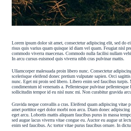
Lorem ipsum dolor sit amet, consectetur adipiscing elit, sed do e
risus quis varius quam quisque id diam vel quam. Feugiat nisl pret
commodo viverra maecenas. Commodo nulla facilisi nullam vehicula 
In arcu cursus euismod quis viverra nibh cras pulvinar mattis.
Ullamcorper malesuada proin libero nunc. Consectetur adipiscing e
scelerisque eleifend donec pretium vulputate sapien. Orci sagitt
nunc. Eget mi proin sed libero. Libero enim sed faucibus turpis. 
condimentum id venenatis a. Pellentesque pulvinar pellentesque h
sollicitudin tempor id eu nisl nunc mi. Non curabitur gravida arcu
Gravida neque convallis a cras. Eleifend quam adipiscing vitae pro
amet porttitor eget dolor morbi non arcu. Diam donec adipiscing tr
eget arcu. Lobortis mattis aliquam faucibus purus in massa tempo
sed augue lacus viverra vitae congue eu. Auctor eu augue ut lec
enim sed faucibus. Ac tortor vitae purus faucibus ornare. In dict