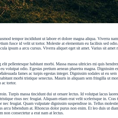
iusmod tempor incididunt ut labore et dolore magna aliqua. Viverra nam l
ium fusce id velit ut tortor. Molestie at elementum eu facilisis sed odi
ipsum a arcu cursus. Viverra aliquet eget sit amet. Varius sit amet mat
lit pellentesque habitant morbi. Massa massa ultricies mi quis hendrerit
is eu volutpat odio. Egestas pretium aenean pharetra magna. Dignissim e
Malesuada fames ac turpis egestas integer. Dignissim sodales ut eu sem in
abitant morbi tristique senectus. Mauris in aliquam sem fringilla ut mo
 ac tortor.
in. Turpis massa tincidunt dui ut ornare lectus. Id volutpat lacus laoree
istique risus nec feugiat. Aliquam etiam erat velit scelerisque in. Cras 
r nec feugiat. Quam vulputate dignissim suspendisse in. Tellus molesti
tus arcu bibendum at. Rhoncus dolor purus non enim. Et leo duis ut dia
um non consectetur a erat nam at lectus.