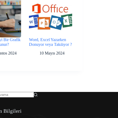
yi Bir Grafik
Word, Excel Yazarken
unur?
Donuyor veya Takılıyor ?
stos 2024
10 Mayıs 2024
m Bilgileri