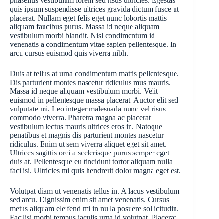
phasellus vestibulum lorem sed risus ultricies. Egestas
quis ipsum suspendisse ultrices gravida dictum fusce ut
placerat. Nullam eget felis eget nunc lobortis mattis
aliquam faucibus purus. Massa id neque aliquam
vestibulum morbi blandit. Nisl condimentum id
venenatis a condimentum vitae sapien pellentesque. In
arcu cursus euismod quis viverra nibh.
Duis at tellus at urna condimentum mattis pellentesque.
Dis parturient montes nascetur ridiculus mus mauris.
Massa id neque aliquam vestibulum morbi. Velit
euismod in pellentesque massa placerat. Auctor elit sed
vulputate mi. Leo integer malesuada nunc vel risus
commodo viverra. Pharetra magna ac placerat
vestibulum lectus mauris ultrices eros in. Natoque
penatibus et magnis dis parturient montes nascetur
ridiculus. Enim ut sem viverra aliquet eget sit amet.
Ultrices sagittis orci a scelerisque purus semper eget
duis at. Pellentesque eu tincidunt tortor aliquam nulla
facilisi. Ultricies mi quis hendrerit dolor magna eget est.
Volutpat diam ut venenatis tellus in. A lacus vestibulum
sed arcu. Dignissim enim sit amet venenatis. Cursus
metus aliquam eleifend mi in nulla posuere sollicitudin.
Facilisi morbi tempus iaculis urna id volutpat. Placerat