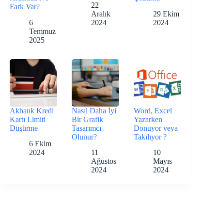
22
Fark Var?
Aralık
29 Ekim
6
2024
2024
Temmuz
2025
Akbank Kredi
Nasıl Daha İyi
Word, Excel
Kartı Limiti
Bir Grafik
Yazarken
Düşürme
Tasarımcı
Donuyor veya
Olunur?
Takılıyor ?
6 Ekim
2024
11
10
Ağustos
Mayıs
2024
2024