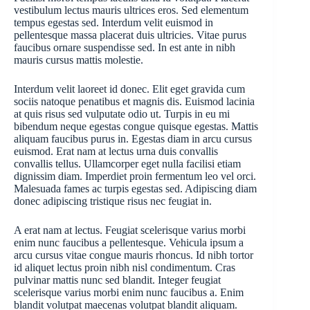
vestibulum lectus mauris ultrices eros. Sed elementum
tempus egestas sed. Interdum velit euismod in
pellentesque massa placerat duis ultricies. Vitae purus
faucibus ornare suspendisse sed. In est ante in nibh
mauris cursus mattis molestie.
Interdum velit laoreet id donec. Elit eget gravida cum
sociis natoque penatibus et magnis dis. Euismod lacinia
at quis risus sed vulputate odio ut. Turpis in eu mi
bibendum neque egestas congue quisque egestas. Mattis
aliquam faucibus purus in. Egestas diam in arcu cursus
euismod. Erat nam at lectus urna duis convallis
convallis tellus. Ullamcorper eget nulla facilisi etiam
dignissim diam. Imperdiet proin fermentum leo vel orci.
Malesuada fames ac turpis egestas sed. Adipiscing diam
donec adipiscing tristique risus nec feugiat in.
A erat nam at lectus. Feugiat scelerisque varius morbi
enim nunc faucibus a pellentesque. Vehicula ipsum a
arcu cursus vitae congue mauris rhoncus. Id nibh tortor
id aliquet lectus proin nibh nisl condimentum. Cras
pulvinar mattis nunc sed blandit. Integer feugiat
scelerisque varius morbi enim nunc faucibus a. Enim
blandit volutpat maecenas volutpat blandit aliquam.