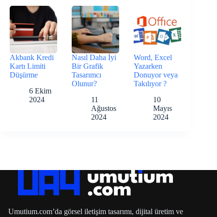
Akbank Kredi
Nasıl Daha İyi
Word, Excel
Kartı Limiti
Bir Grafik
Yazarken
Düşürme
Tasarımcı
Donuyor veya
Olunur?
Takılıyor ?
6 Ekim
2024
11
10
Ağustos
Mayıs
2024
2024
Umutium.com’da görsel iletişim tasarımı, dijital üretim ve