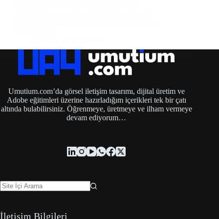
Uygulama: Adobe Indesign programında
oluşturduğunuz yazıları convert ederek yani
şekledönüştürerek baskıya gönderdiğinizde yazı
fontu sorunu…
Umut
17 Eylül 2021
Umutium.com’da görsel iletişim tasarımı, dijital üretim ve
Adobe eğitimleri üzerine hazırladığım içerikleri tek bir çatı
altında bulabilirsiniz. Öğrenmeye, üretmeye ve ilham vermeye
devam ediyorum…
İletişim Bilgileri