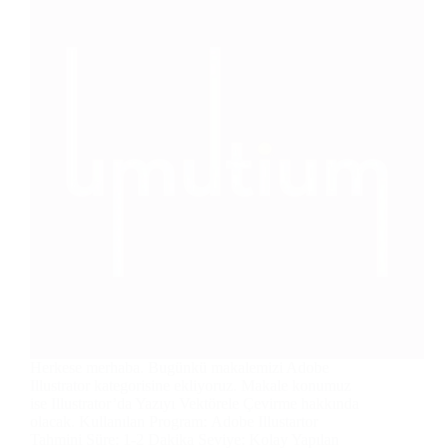
Herkese merhaba. Bugünkü makalemizi Adobe
Illustrator kategorisine ekliyoruz. Makale konumuz
ise Illustrator’da Yazıyı Vektörele Çevirme hakkında
olacak. Kullanılan Program: Adobe Illustartor
Tahmini Süre: 1-2 Dakika Seviye: Kolay Yapılan