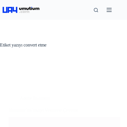
Etiket
yazıyı convert etme
Adobe Illustrator
Illustrator’da Yazıyı Vektörele Çevirme