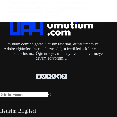
Uygulama: Adobe Illustrator programında Expand
veya Create Outlines menülerini kullanarak yazıyı
convert etme/vektörele çevirme. Bu…
Umut
9 Ağustos 2021
Umutium.com’da görsel iletişim tasarımı, dijital üretim ve
Adobe eğitimleri üzerine hazırladığım içerikleri tek bir çatı
altında bulabilirsiniz. Öğrenmeye, üretmeye ve ilham vermeye
devam ediyorum…
İletişim Bilgileri