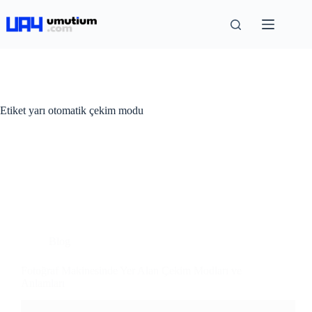
Etiket
yarı otomatik çekim modu
Blog
Fotoğraf Makinesinde Yer Alan Çekim Modları ve
Anlamları