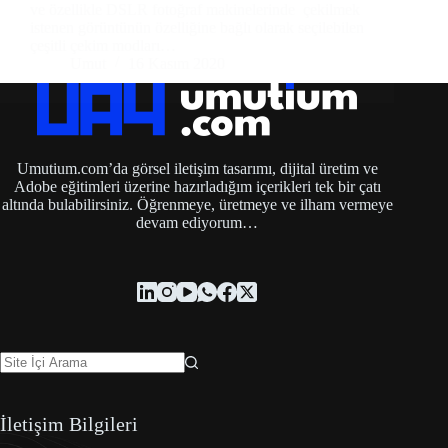
ve özellikle DSLR fotoğraf makinelerinde çekilmek
istenen görüntünün özelliğine bağlı olarak seçilebilen
çeşitli çekim modları…
Umut
16 Kasım 2020
Umutium.com’da görsel iletişim tasarımı, dijital üretim ve
Adobe eğitimleri üzerine hazırladığım içerikleri tek bir çatı
altında bulabilirsiniz. Öğrenmeye, üretmeye ve ilham vermeye
devam ediyorum…
İletişim Bilgileri