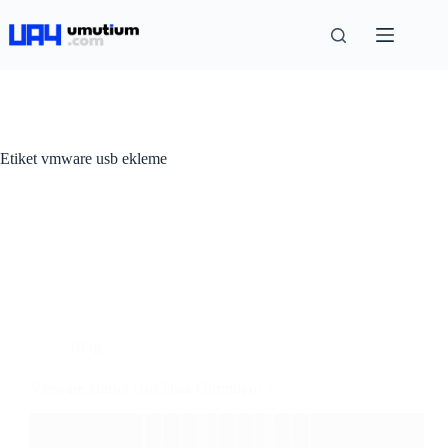
Etiket
vmware usb ekleme
Blog
Vmware Harici Usb Disk Görmüyor ?