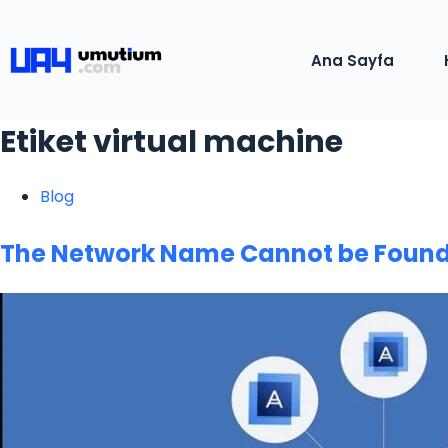
Ana Sayfa
Etiket
virtual machine
Blog
The Network Name Cannot be Found