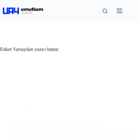
Etiket
Varsayılan yazıcı hatası
Blog
İşlem Tamamlanamadı Hata Yazıcı Adını İki Kez
Denetleyin 0x00000709 Hatası