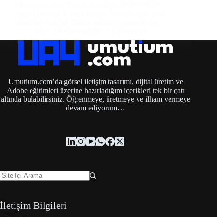
hata yazıcı adını iki kez denetleyin 0x00000709
hatası almamız ile ilgili olacak. Aslında bana göre
Windows mevcut işletim sistemleri arasında en…
Ali
24 Kasım 2020
5 Yorumlar
Umutium.com’da görsel iletişim tasarımı, dijital üretim ve
Adobe eğitimleri üzerine hazırladığım içerikleri tek bir çatı
altında bulabilirsiniz. Öğrenmeye, üretmeye ve ilham vermeye
devam ediyorum…
İletişim Bilgileri