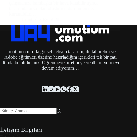
çalışmanıza bambaşka bir hava katabilir ayrıca
tasarımda arka plan oluşturma derdinden sizi
kurtarabilir.…
Umut
3 Eylül 2021
Umutium.com’da görsel iletişim tasarımı, dijital üretim ve
Adobe eğitimleri üzerine hazırladığım içerikleri tek bir çatı
altında bulabilirsiniz. Öğrenmeye, üretmeye ve ilham vermeye
devam ediyorum…
İletişim Bilgileri