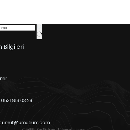
m Bilgileri
zmir
:
0531 813 03 29
:
umut@umutium.com