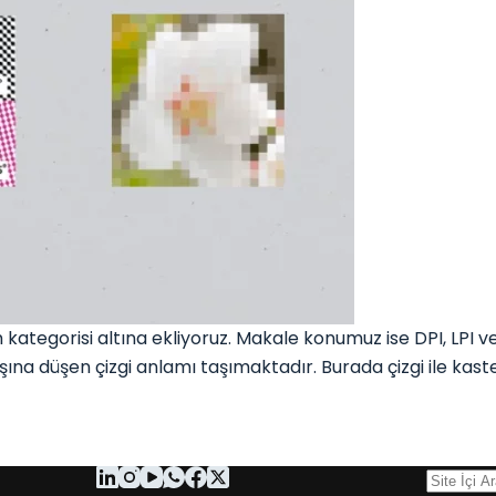
egorisi altına ekliyoruz. Makale konumuz ise DPI, LPI ve 
aşına düşen çizgi anlamı taşımaktadır. Burada çizgi ile kast