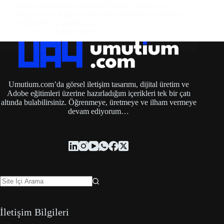
yerde teknolojinin mükemmel bir şey olduğunu,
hayatımıza çok güzel kolaylıklar sağladığını söylesek
de dikkatli kullanılmadığı…
Ali
6 Mart 2021
Umutium.com’da görsel iletişim tasarımı, dijital üretim ve
Adobe eğitimleri üzerine hazırladığım içerikleri tek bir çatı
altında bulabilirsiniz. Öğrenmeye, üretmeye ve ilham vermeye
devam ediyorum…
İletişim Bilgileri