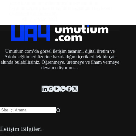
yerde teknolojinin mükemmel bir şey olduğunu,
hayatımıza çok güzel kolaylıklar sağladığını söylesek
de dikkatli kullanılmadığı…
Ali
6 Mart 2021
Umutium.com’da görsel iletişim tasarımı, dijital üretim ve
Adobe eğitimleri üzerine hazırladığım içerikleri tek bir çatı
altında bulabilirsiniz. Öğrenmeye, üretmeye ve ilham vermeye
devam ediyorum…
İletişim Bilgileri