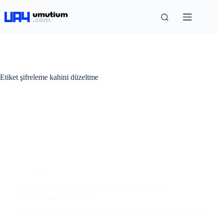
Etiket
şifreleme kahini düzeltme
Blog
Bir Kimlik Doğrulama Hatası Oluştu İstenen İşlev
Desteklenmiyor Çözümü