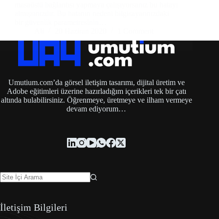
masaüstü bağlantısı yapmaya çalışıyorsanız bu hatayı
almışsınızdır. Bu hatanın nedeni bilgisayarınızdaki
bir güvenlik parametresinin…
Ali
20 Haziran 2020
1 Comment
Umutium.com’da görsel iletişim tasarımı, dijital üretim ve
Adobe eğitimleri üzerine hazırladığım içerikleri tek bir çatı
altında bulabilirsiniz. Öğrenmeye, üretmeye ve ilham vermeye
devam ediyorum…
İletişim Bilgileri