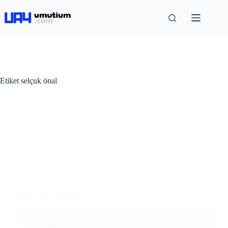
Etiket
selçuk önal
Blog
Selçuk Önal Kimdir?