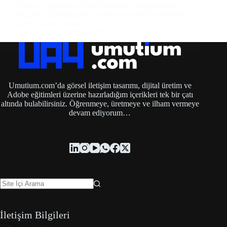
Yapılan Uygulama: Adobe Illustrator programında
bir şeklin içerisine resim, fotoğraf gömme/yerleştirme
işlemi. Bu videomuz…
Umut
14 Eylül 2021
Umutium.com’da görsel iletişim tasarımı, dijital üretim ve
Adobe eğitimleri üzerine hazırladığım içerikleri tek bir çatı
altında bulabilirsiniz. Öğrenmeye, üretmeye ve ilham vermeye
devam ediyorum…
İletişim Bilgileri