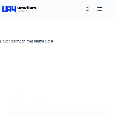
Etiket
resimden font bulma sitesi
Blog
Resimdeki Fontu Bulma