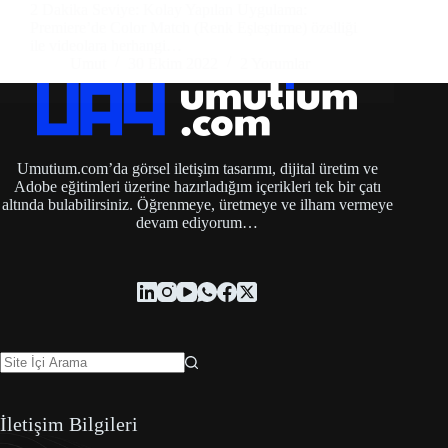
2 Dakika Seviye: Kolay Yapılan Uygulama:
Premiere’de Color Match (Renk Eşleştirme) özelliği
ile videolara herhangi…
Umut
30 Ekim 2022
2 Yorumlar
Umutium.com’da görsel iletişim tasarımı, dijital üretim ve
Adobe eğitimleri üzerine hazırladığım içerikleri tek bir çatı
altında bulabilirsiniz. Öğrenmeye, üretmeye ve ilham vermeye
devam ediyorum…
İletişim Bilgileri