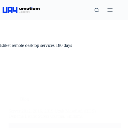
Etiket
remote desktop services 180 days
Blog
Server 2012, 2016, 2019 Uzak Masaüstü (RDS)
Deneme Lisans Süresi Uzatma, Sıfırlama