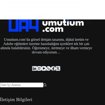
iş yerlerinde normal bilgisayarlar ve işletim sistemleri
kullanıyoruz. Ancak orta veya büyük işletmelerde
mutlaka serverlar…
Ali
12 Mayıs 2021
Umutium.com’da görsel iletişim tasarımı, dijital üretim ve
Adobe eğitimleri üzerine hazırladığım içerikleri tek bir çatı
altında bulabilirsiniz. Öğrenmeye, üretmeye ve ilham vermeye
devam ediyorum…
İletişim Bilgileri