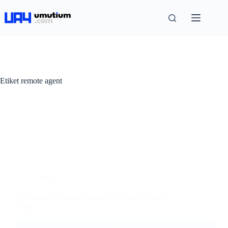
Etiket
remote agent
Blog
The Network Name Cannot be Found Acronis
Hatası