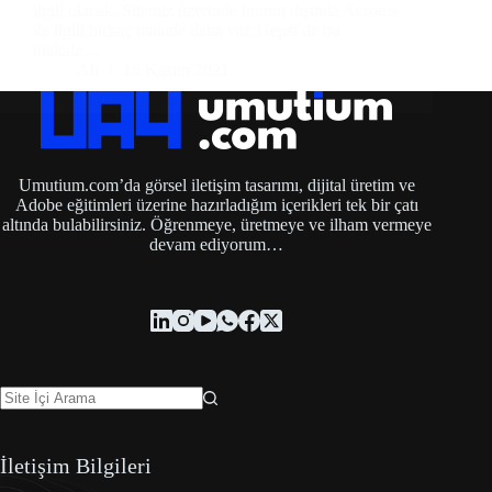
ilgili olacak. Sitemiz üzerinde bunun dışında Acronis
ile ilgili birkaç makale daha var. Hepsi de bu
makale…
Ali
15 Kasım 2021
Umutium.com’da görsel iletişim tasarımı, dijital üretim ve
Adobe eğitimleri üzerine hazırladığım içerikleri tek bir çatı
altında bulabilirsiniz. Öğrenmeye, üretmeye ve ilham vermeye
devam ediyorum…
İletişim Bilgileri