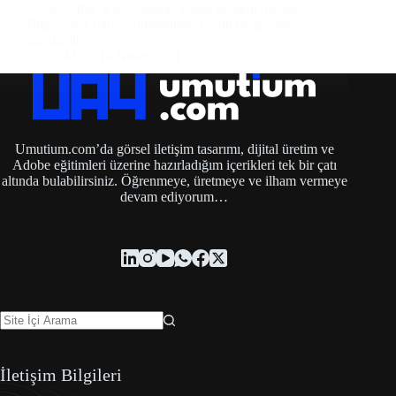
resource that is unavailable hatası ile ilgili olacak.
Bilgisayara ihtiyaç durumunda çeşitli programlar
kurulabilir.…
Ali
10 Nisan 2021
Umutium.com’da görsel iletişim tasarımı, dijital üretim ve
Adobe eğitimleri üzerine hazırladığım içerikleri tek bir çatı
altında bulabilirsiniz. Öğrenmeye, üretmeye ve ilham vermeye
devam ediyorum…
İletişim Bilgileri