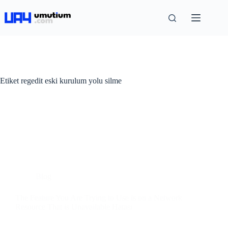
Etiket
regedit eski kurulum yolu silme
Blog
The Feature You Are Trying to Use is on a Network
Resource That is Unavailable Hatası