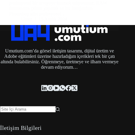
profesyonel bir seviyeye taşımak istiyorsanız, RAW
formatında çekim yapmak ve bu fotoğrafları
Photoshop gibi profesyonel…
Umut
15 Aralık 2024
Umutium.com’da görsel iletişim tasarımı, dijital üretim ve
Adobe eğitimleri üzerine hazırladığım içerikleri tek bir çatı
altında bulabilirsiniz. Öğrenmeye, üretmeye ve ilham vermeye
devam ediyorum…
İletişim Bilgileri