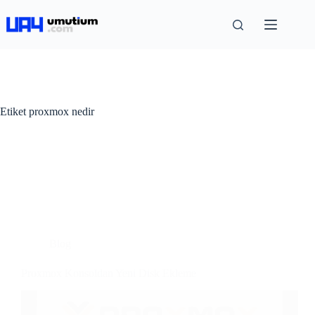
Etiket
proxmox nedir
Blog
Proxmox Konsoldan Yeni Disk Ekleme