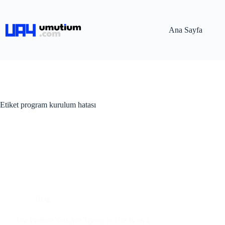
Ana Sayfa
Etiket
program kurulum hatası
Blog
The Feature You Are Trying to Use is on a