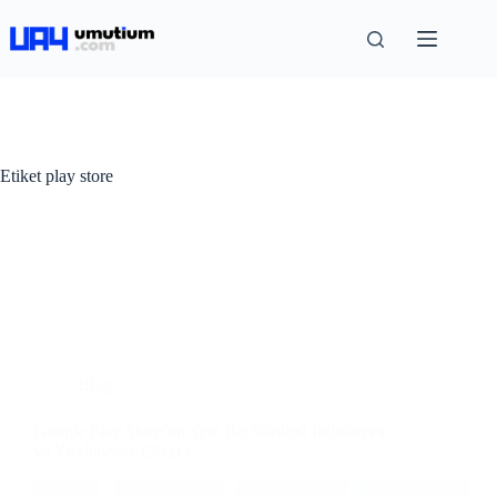
Etiket
play store
Blog
Google Play Store’un Yeni Bir Sürümü İndirilecek
ve Yüklenecek (2021)