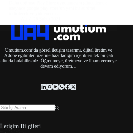
Daha doğrusu Play Store uygulamasını güncellemek
isteyince google play store’un yeni bir sürümü
indirilecek ve yüklenecek…
Ali
28 Şubat 2021
Umutium.com’da görsel iletişim tasarımı, dijital üretim ve
Adobe eğitimleri üzerine hazırladığım içerikleri tek bir çatı
altında bulabilirsiniz. Öğrenmeye, üretmeye ve ilham vermeye
devam ediyorum…
İletişim Bilgileri