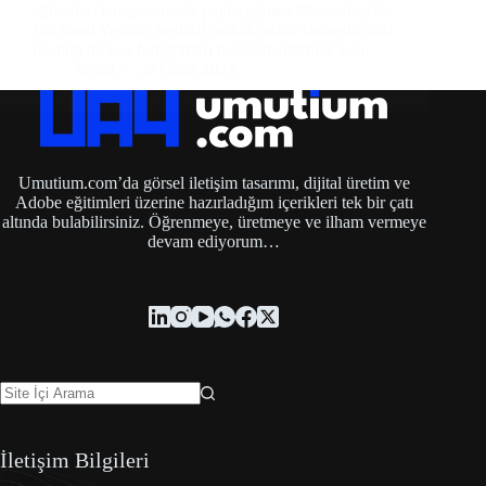
eğitimleri kategorimizde paylaştığımız Photoshop’da
Gif Nasıl Yapılır? başlıklı makalemizde bahsettiğimiz
özelliği bu kez fotoğrafları hareketlendirmek için…
Umut
28 Ocak 2024
Umutium.com’da görsel iletişim tasarımı, dijital üretim ve
Adobe eğitimleri üzerine hazırladığım içerikleri tek bir çatı
altında bulabilirsiniz. Öğrenmeye, üretmeye ve ilham vermeye
devam ediyorum…
İletişim Bilgileri