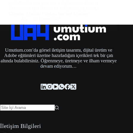
açabilmemiz için pek çok web tarayıcısı mevcut.
Bunların en çok bilinen ve kullanılanları; Google
Chrome, Mozilla Firefox, İnternet Explorer…
Ali
25 Ekim 2020
Umutium.com’da görsel iletişim tasarımı, dijital üretim ve
Adobe eğitimleri üzerine hazırladığım içerikleri tek bir çatı
altında bulabilirsiniz. Öğrenmeye, üretmeye ve ilham vermeye
devam ediyorum…
İletişim Bilgileri