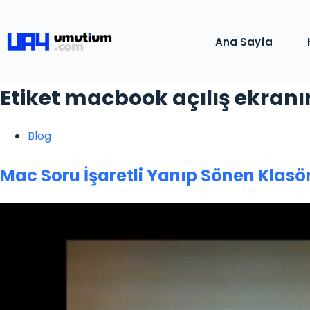
Ana Sayfa
Etiket
macbook açılış ekranı
Blog
Mac Soru İşaretli Yanıp Sönen Klasö