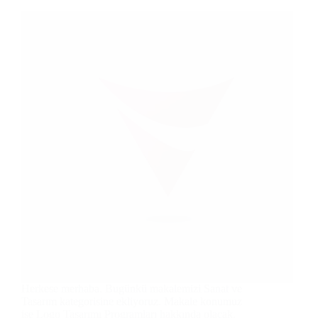
Herkese merhaba. Bugünkü makalemizi Sanat ve
Tasarım kategorisine ekliyoruz. Makale konumuz
ise Logo Tasarımı Programları hakkında olacak.