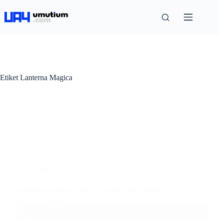
Etiket
Lanterna Magica
Blog
Hareketli Görüntü Tarihi – Büyülü Fener Nedir?