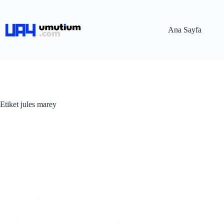
Ana Sayfa
Etiket
jules marey
Blog
Hareketli Görüntü Tarihi – Fotoğraf Tüfeği Nedir?