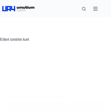
Etiket
izmirim kart
Blog
İzmirim Kart HES Kodu Tanımlama