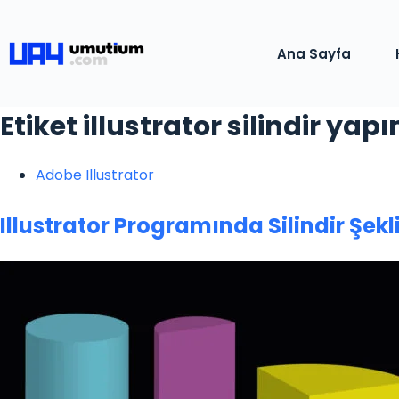
Ana Sayfa
Etiket
illustrator silindir yap
Adobe Illustrator
Illustrator Programında Silindir Şekli