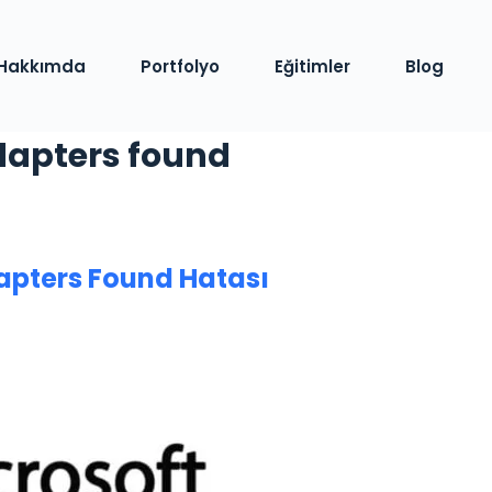
Hakkımda
Portfolyo
Eğitimler
Blog
dapters found
apters Found Hatası