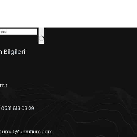
m Bilgileri
zmir
:
0531 813 03 29
:
umut@umutium.com